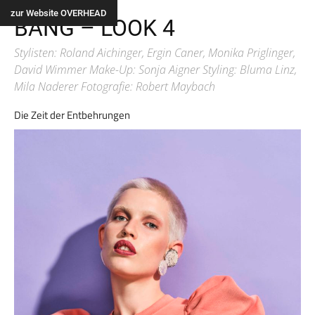
Alle
zur Website OVERHEAD
BANG – LOOK 4
Stylisten: Roland Aichinger, Ergin Caner, Monika Priglinger,
David Wimmer Make-Up: Sonja Aigner Styling: Bluma Linz,
Mila Naderer Fotografie: Robert Maybach
Die Zeit der Entbehrungen