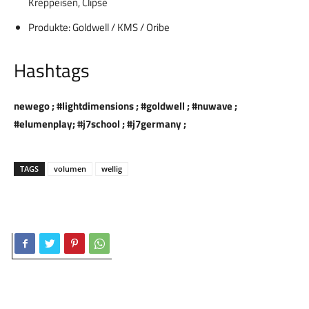
Kreppeisen, Clipse
Produkte: Goldwell / KMS / Oribe
Hashtags
newego ; #lightdimensions ; #goldwell ; #nuwave ;
#elumenplay; #j7school ; #j7germany ;
TAGS
volumen
wellig