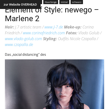
Farbe
color
Frau
Alle
Haarlänge
mittel
schwarz
zur Website OVERHEAD
Element of Style: newego –
Marlene 2
Hair:
J.7 artistic team /
www.J-7.de
Make-up:
Corina
Friedrich /
www.corinafriedrich.com
Fotos:
Vlado Golub /
www.vlado-golub.com
Styling:
Outfits Nicole Czapalla /
www.czapalla.de
Das „social distancing“ des