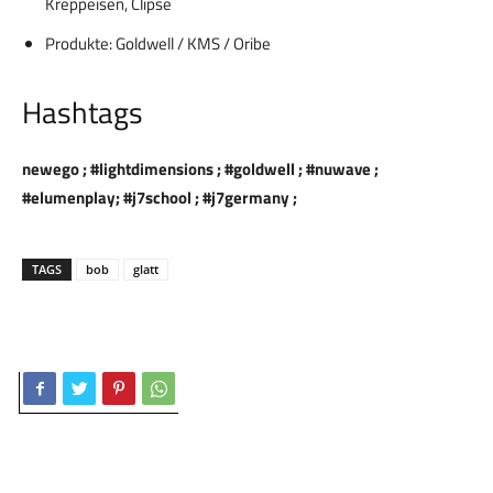
Kreppeisen, Clipse
Produkte: Goldwell / KMS / Oribe
Hashtags
newego ; #lightdimensions ; #goldwell ; #nuwave ;
#elumenplay; #j7school ; #j7germany ;
TAGS
bob
glatt