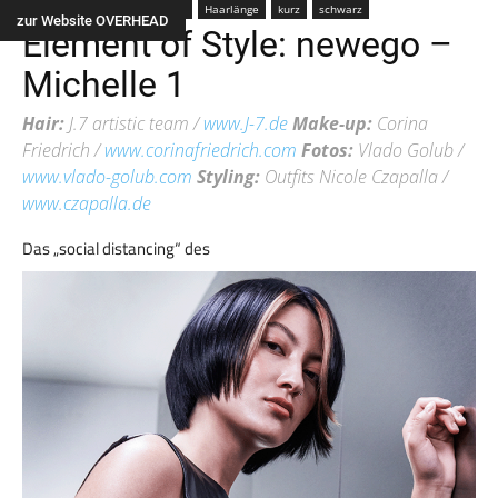
Farbe
color
Frau
Alle
Haarlänge
kurz
schwarz
zur Website OVERHEAD
Element of Style: newego –
Michelle 1
Hair:
J.7 artistic team /
www.J-7.de
Make-up:
Corina
Friedrich /
www.corinafriedrich.com
Fotos:
Vlado Golub /
www.vlado-golub.com
Styling:
Outfits Nicole Czapalla /
www.czapalla.de
Das „social distancing“ des