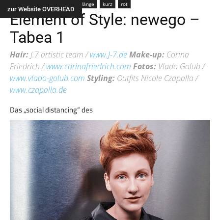
Frau
Farbe
Alle
Haarlänge
kurz
rot
zur Website OVERHEAD
Element of Style: newego –
Tabea 1
Hair:
J.7 artistic team /
www.J-7.de
Make-up:
Corina
Friedrich /
www.corinafriedrich.com
Fotos:
Vlado Golub /
www.vlado-golub.com
Styling:
Outfits Nicole Czapalla /
www.czapalla.de
Das „social distancing“ des