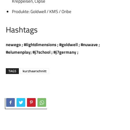
Kreppeisen, Clipse
Produkte: Goldwell / KMS / Oribe
Hashtags
newego ; #lightdimensions ; #goldwell ; #nuwave ;
#elumenplay; #j7school ; #j7germany ;
TAGS
kurzhaarschnitt