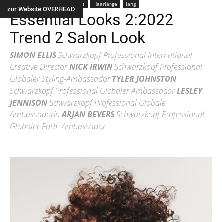
Farbe
braun
Frau
Alle
Haarlänge
lang
zur Website OVERHEAD
Essential Looks 2:2022
Trend 2 Salon Look
SIMON ELLIS
Schwarzkopf Professional International
Creative Director
NICK IRWIN
Schwarzkopf Professional
Globaler Styling-Ambassador
TYLER JOHNSTON
Schwarzkopf Professional Globaler Ambassador
LESLEY
JENNISON
Schwarzkopf Professional Globale
Ambassadorin
ARJAN BEVERS
Schwarzkopf Professional
Globaler Farb- Ambassador