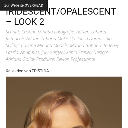
Alle
zur Website OVERHEAD
IRIDESCENT/OPALESCENT
– LOOK 2
Schnitt: Cristina Mihutiu Fotografie: Adrian Zaharia
Retouche: Adrian Zaharia Make-Up: Inesa Damaschin
Styling: Cristina Mihutiu Models: Marina Boboc, Zita Jeney-
Laszlo, Anna Kiss, July Gergely, Xenia Szekely Design:
Adriana Goilav Produkte: Revlon Professional
Kollektion von CRISTINA