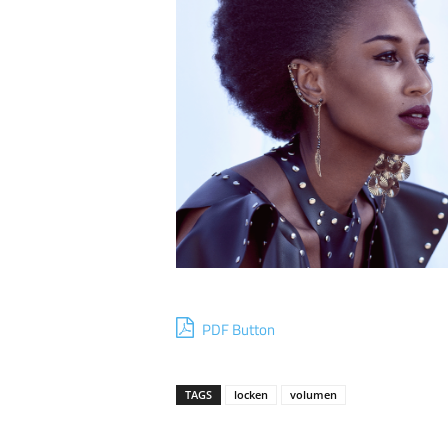
PDF Button
TAGS
locken
volumen