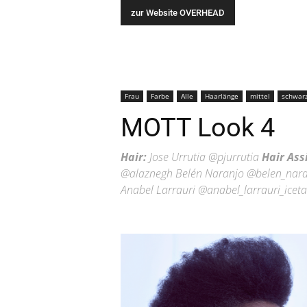
zur Website OVERHEAD
Frau
Farbe
Alle
Haarlänge
mittel
schwar
MOTT Look 4
Hair:
Jose Urrutia @pjurrutia
Hair Ass
@alaznegh Belén Naranjo @belen_nar
Anabel Larrauri @anabel_larrauri_icet