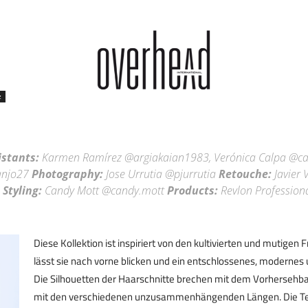
Stylebook
Overhead
z
istants:
Karmen Ramírez @argiakaian1983, Verónica Calpa @ca
anjo27
Photography:
Jose Urrutia @pjurrutia
Retouche:
Javier V
a
Styling:
Candy Mott @candy.mott
Products:
Revlon Profession
Diese Kollektion ist inspiriert von den kultivierten und mutige
lässt sie nach vorne blicken und ein entschlossenes, modernes 
Die Silhouetten der Haarschnitte brechen mit dem Vorhersehb
mit den verschiedenen unzusammenhängenden Längen. Die Te