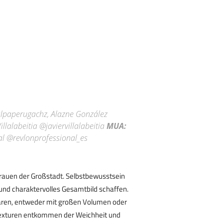
lpaperugachz, Alazne González
illalabeitia @javiervillalabeitia
MUA:
al @revlonprofessional_es
n Frauen der Großstadt. Selbstbewusstsein
und charaktervolles Gesamtbild schaffen.
aren, entweder mit großen Volumen oder
xturen entkommen der Weichheit und