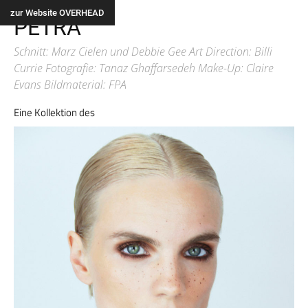
Alle
zur Website OVERHEAD
PETRA
Schnitt: Marz Cielen und Debbie Gee Art Direction: Billi
Currie Fotografie: Tanaz Ghaffarsedeh Make-Up: Claire
Evans Bildmaterial: FPA
Eine Kollektion des