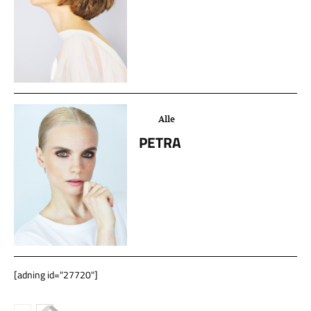
Alle
PETRA
[adning id="27720"]