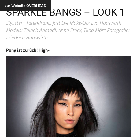
Alle
zur Website OVERHEAD
SPARKLE BANGS – LOOK 1
Stylisten: Tatendrang, Just Eve Make-Up: Eva Hauswirth
Models: Taibeh Ahmadi, Anna Stock, Tilda März Fotografie:
Friedrich Hauswirth
Pony ist zurück! High-