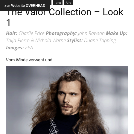
Männer
Bart
Haarlänge
lang
Alle
zur Website OVERHEAD
The Valor Collection – Look
1
Hair:
Charlie Price
Photography:
John Rawson
Make Up:
Taija Pierre & Nichola Warne
Stylist:
Duane Topping
Images:
FPA
Vom Winde verweht und