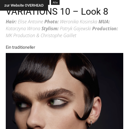
Männer
Haarlänge
kurz
Alle
zur Website OVERHEAD
VARIATIONS 10 – Look 8
Hair:
Elise Antoine
Photo:
Weronika Kosinska
MUA:
Katarzyna Wrona
Stylism:
Patryk Gajewski
Production:
MK Production & Christophe Gaillet
Ein traditioneller