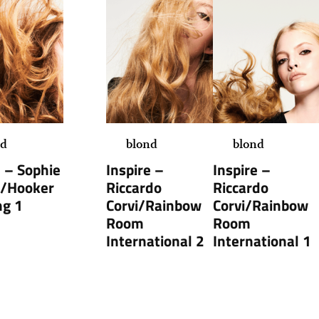
nd
blond
blond
e – Sophie
Inspire –
Inspire –
n/Hooker
Riccardo
Riccardo
ng 1
Corvi/Rainbow
Corvi/Rainbow
Room
Room
International 2
International 1