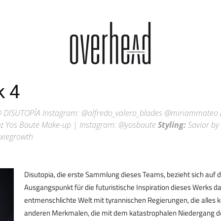
Stylebook
Overhead
k 4
@ DISUTOPÍA Instagram: @alfredo_valero_blades @miriammateo
:
Yos Baute Make-up | Instagram: @yosbaute
Styling:
Savior by 
xiegrowth
Disutopia, die erste Sammlung dieses Teams, bezieht sich auf d
Ausgangspunkt für die futuristische Inspiration dieses Werks da
entmenschlichte Welt mit tyrannischen Regierungen, die alles 
anderen Merkmalen, die mit dem katastrophalen Niedergang der