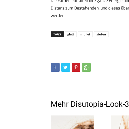
Die Farben entfalten ihre ganze Energie u
Distanz zum Bestehenden, und dieses überr
werden.
TAGS
glatt
mullet
stufen
Mehr
Disutopia-Look-3