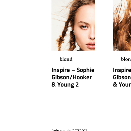
blond
blo
Inspire – Sophie
Inspir
Gibson/Hooker
Gibso
& Young 2
& You
[adning id="27720"]