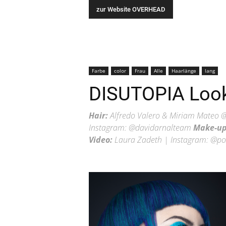
zur Website OVERHEAD
Farbe
color
Frau
Alle
Haarlänge
lang
DISUTOPIA Loo
Hair:
Alfredo Valero & Miriam Mateo 
Instagram: @davidarnalteam
Make-up
Video:
Laura Zadeth | Instagram: @po